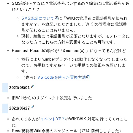
SMS認証ってなに？電話番号バレするの？編集には電話番号が必
須ということ？
SMS認証について
に「WIKIの管理者に電話番号が知られ
ますか？」を追記いただきました。WIKIの管理者に電話番
号が伝わることはありません。
現状、編集には電話番号が必須となりますが、モデレータに
なった方はこれらの方針を変更することも可能です。
Peercast Recordの順位が「&number(a);」になってるんだけど...
移行によりnumberプラグインは動作しなくなってしまった
ので、お手数ですが各ページで手動での修正をお願いしま
す。
（参考）
VS Codeを使った置換方法
2021/08/01
旧Wikiからのリダイレクト設定を行いました
2021/06/27
あれくまさんが
イベントYP
のWIKIWIKI対応を行ってくれまし
た
Peca視聴者Wiki今後のスケジュール（7/14 前倒ししました）