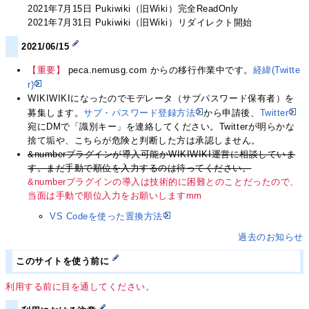
2021年7月15日 Pukiwiki（旧Wiki）完全ReadOnly
2021年7月31日 Pukiwiki（旧Wiki）リダイレクト開始
2021/06/15
【重要】
peca.nemusg.com からの移行作業中です。
経緯(Twitte
r)
WIKIWIKIになったのでモデレータ（サブパスワード保有者）を
募集します。
サブ・パスワード登録方法
から申請後、
Twitter
宛にDMで「識別キー」を連絡してください。Twitterが明らかな
捨て垢や、こちらが危険と判断した方は承認しません。
&numberプラグインが導入可能かWIKIWIKI運営に相談していま
す。まだ手動で順位を入力するのは待ってください。
&numberプラグインの導入は技術的に困難とのことだったので、
当面は手動で順位入力をお願いしますmm
VS Codeを使った置換方法
過去のお知らせ
このサイトを使う前に
利用する前に目を通してください。