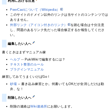
利用における注意
PeerCastについて（Wikipedia）
このサイトのドメイン以外のリンクは当サイトのコンテンツでは
ありません。
外部リンク（アイコン付きのリンク）
を踏む場合は十分注意
し、問題のあるリンク先だった場合修正するか報告してくださ
い。
編集したい人へ
書くときはまずマニュアル嫁
ヘルプ
-- PukiWikiで編集するには？
テキスト整形のルール
プラグインマニュアル
練習してみてうまくいけばGo！
砂場
-- 書き込み練習とか。何書いてもOKだが全消しだけは勘
弁、な！
削除したい人へ
削除の連絡は
Wiki連絡所
にお願いします。