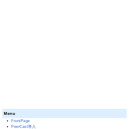
Menu
FrontPage
PeerCast導入