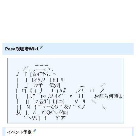
Peca視聴者Wiki
　 　 　 　 ＿＿＿

　 　 ／´. _, -―-､ヽ、

　 ./　 l´［☆ｨTfﾍﾏ､ ヽ

　｜　 |　|ィｹﾘﾉ　|ト｝!l|

　｜　_|　ﾚｧ予　 伝yﾘ|　　　　,..、 　　 ／

　 |　fr| 《｛_丿 　 Lｊﾊ∥　 _,ノ/｀ｉl 　／

　 |　ゞ| |､''　 r-ｧ ,ツ ｲイ´　 ﾊ　ｉl 　　お前ら何時
　｜　 | |　,ﾌ 云'I｢|｛ {::::{　　 V　ﾘ 　＼

　｜|　Ｎ ｛｀ヽｰ弋ｲﾉ｀衣√｀ヾノ 　　　＼

　 从　|、 ﾊ　Ｙ.Qﾍ＼,ｲ乍｝

イベント予定