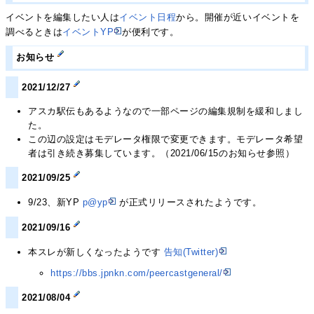
イベントを編集したい人は
イベント日程
から。開催が近いイベントを
調べるときは
イベントYP
が便利です。
お知らせ
2021/12/27
アスカ駅伝もあるようなので一部ページの編集規制を緩和しまし
た。
この辺の設定はモデレータ権限で変更できます。モデレータ希望
者は引き続き募集しています。（2021/06/15のお知らせ参照）
2021/09/25
9/23、新YP
p@yp
が正式リリースされたようです。
2021/09/16
本スレが新しくなったようです
告知(Twitter)
https://bbs.jpnkn.com/peercastgeneral/
2021/08/04